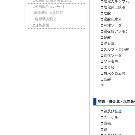
□公害防止機器装置販売
□ 塩化カルシウム
□全自動ウエハー用
□ 塩化第二鉄液
無電解めっき装置
□ 塩酸
□各種装置販売
□ 過酸化水素
□分析装置
□ 苛性ソーダ
□ 過硫酸アンモン
□ 硝酸
□ 消石灰
□ スルファミン酸
□ 青化ソーダ
□ ソーダ灰
□ ほう酸
□ 無水クロム酸
□ 硫酸
等
非鉄・貴金属・塩類販
□ 銅及び合金
□ ニッケル
□ 亜鉛
□ 鉛