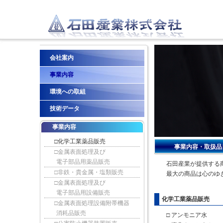
会社案内
事業内容
環境への取組
技術データ
事業内容
□化学工業薬品販売
事業内容・取扱品
□金属表面処理及び
電子部品用薬品販売
石田産業が提供する
□非鉄・貴金属・塩類販売
最大の商品は心のゆ
□金属表面処理及び
電子部品用設備販売
化学工業薬品販売
□金属表面処理設備附帯機器
消耗品販売
□ アンモニア水