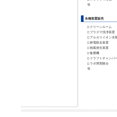
等
各種装置販売
□ クリーンルーム
□ プラズマ洗浄装置
□ アルカリイオン水
□ 静電除去装置
□ 熱風発生装置
□ 集塵機
□ ドラフトチャンバ
□ ラボ用実験台
等