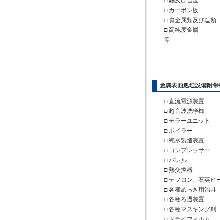
□ 錫及び合金
□ カーボン板
□ 貴金属類及び塩類
□ 高純度金属
等
金属表面処理設備附帯
□ 直流電源装置
□ 超音波洗浄機
□ チラーユニット
□ ボイラー
□ 純水製造装置
□ コンプレッサー
□ バレル
□ 熱交換器
□ テフロン、石英ヒ
□ 各種めっき用治具
□ 各種ろ過装置
□ 各種マスキング剤
□ ドライフィルム